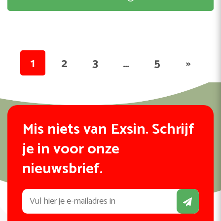
1
2
3
…
5
»
Mis niets van Exsin. Schrijf
je in voor onze
nieuwsbrief.