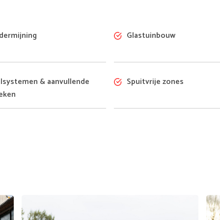
ermijning
Glastuinbouw
lsystemen & aanvullende
Spuitvrije zones
eken