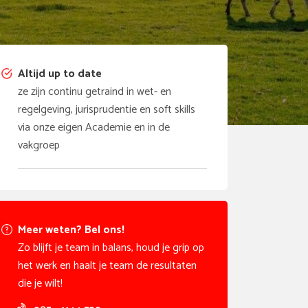
Altijd up to date
ze zijn continu getraind in wet- en
regelgeving, jurisprudentie en soft skills
via onze eigen Academie en in de
vakgroep
Meer weten? Bel ons!
Zo blijft je team in balans, houd je grip op
het werk en haalt je team de resultaten
die je wilt!