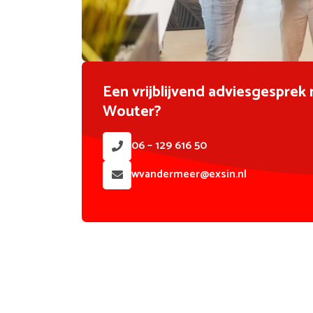
Een vrijblijvend adviesgesprek
Wouter?
06 – 129 616 50
wvandermeer@exsin.nl