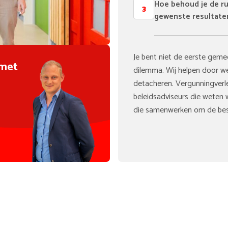
Hoe behoud je de rus
3
gewenste resultaten
Je bent niet de eerste geme
 met
dilemma. Wij helpen door we
detacheren. Vergunningverle
beleidsadviseurs die weten w
die samenwerken om de beste