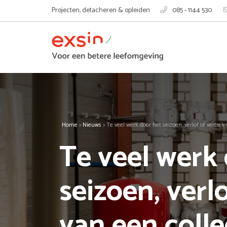
Projecten, detacheren & opleiden
085 - 1144 530
Home
>
Nieuws
>
Te veel werk door het seizoen, verlof of vertrek
Te veel werk
seizoen, verl
van een coll