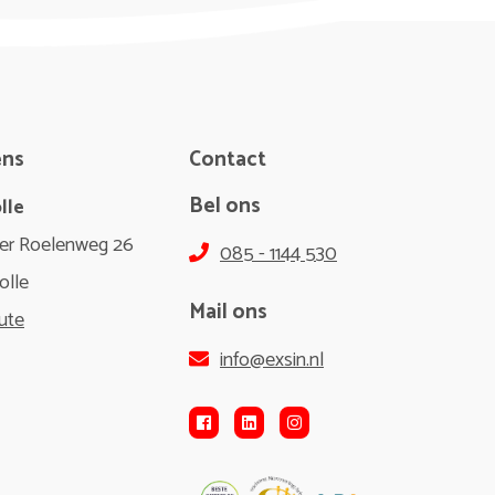
ens
Contact
Bel ons
lle
er Roelenweg 26
085 - 1144 530
olle
Mail ons
ute
info@exsin.nl