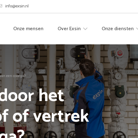
info@exsin.nl
Onze mensen
Over Exsin
Onze diensten
 van een collega?
 door het
of of vertrek
ega?