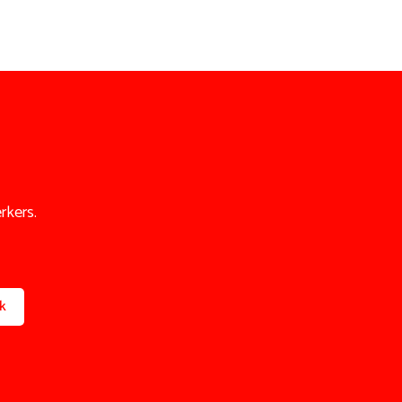
rkers.
k