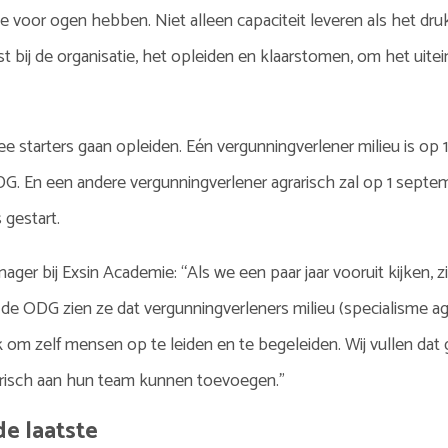
 voor ogen hebben. Niet alleen capaciteit leveren als het dr
bij de organisatie, het opleiden en klaarstomen, om het uitein
e starters gaan opleiden. Eén vergunningverlener milieu is op 1
DG. En een andere vergunningverlener agrarisch zal op 1 septe
 gestart.
er bij Exsin Academie: “Als we een paar jaar vooruit kijken, z
 de ODG zien ze dat vergunningverleners milieu (specialisme a
om zelf mensen op te leiden en te begeleiden. Wij vullen dat ga
arisch aan hun team kunnen toevoegen.”
de laatste