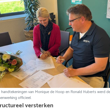
 handtekeningen van Monique de Hoop en Ronald Huberts werd d
enwerking officieel.
tructureel versterken