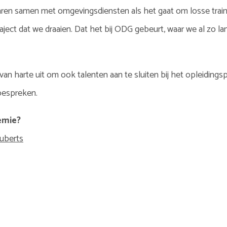
aren samen met omgevingsdiensten als het gaat om losse traini
traject dat we draaien. Dat het bij ODG gebeurt, waar we al zo 
n harte uit om ook talenten aan te sluiten bij het opleiding
bespreken.
emie?
Huberts