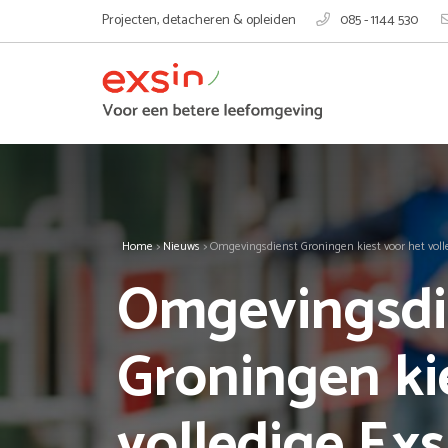
Projecten, detacheren & opleiden
085 - 1144 530
Home
>
Nieuws
>
Omgevingsdienst Groningen kiest voor het voll
Omgevingsdi
Groningen ki
volledige Exs