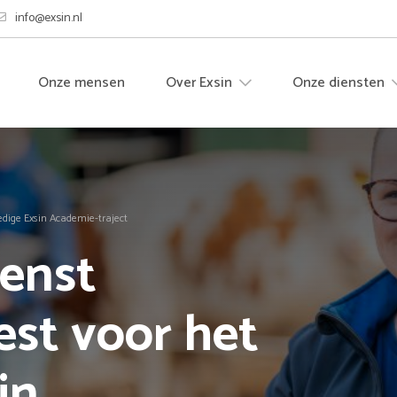
info@exsin.nl
Onze mensen
Over Exsin
Onze diensten
edige Exsin Academie-traject
enst
est voor het
in