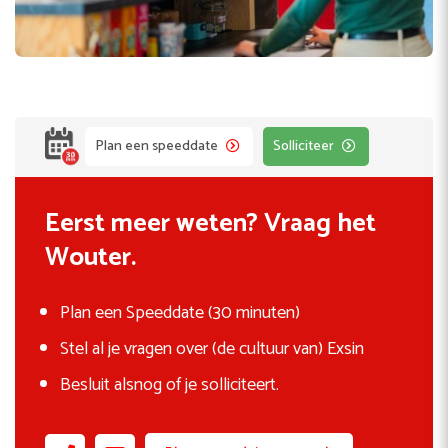
Plan een speeddate
Solliciteer
Eerst meer weten? Vraag het
Wouter.
Plan een Speeddate (30 minuten)
Stel al je vragen over (de cultuur van) Exsin
Besluit alsnog of je solliciteert.