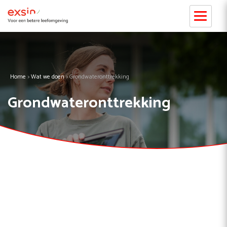
Home
>
Wat we doen
>
Grondwateronttrekking
Grondwateronttrekking