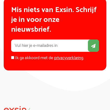
Mis niets van Exsin. Schrijf
je in voor onze
nieuwsbrief.
Ik ga akkoord met de
privacyverklaring
.