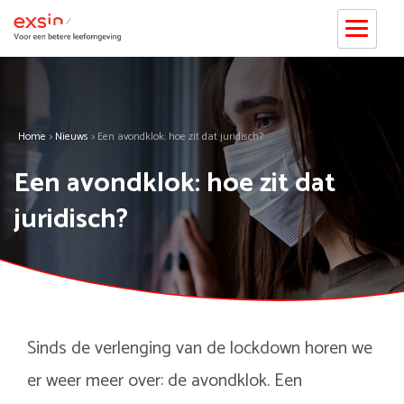
Home
>
Nieuws
>
Een avondklok: hoe zit dat juridisch?
Een avondklok: hoe zit dat
juridisch?
Sinds de verlenging van de lockdown horen we
er weer meer over: de avondklok. Een