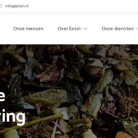
info@exsin.nl
Onze mensen
Over Exsin
Onze diensten
e
ving