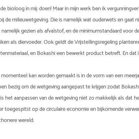
de bioloog in mij: doen! Maar in mijn werk ben ik vergunningver
gt bij de milieuwetgeving. Die is namelijk wat ouderwets en gaat
 namelijk gezien als afvalstof, en de minimumstandaard voor de
ken als diervoeder. Ook geldt de Vrijstellingsregeling plantenr
enmateriaal, en Bokashi een bewerkt product betreft. En dat i
momenteel kan worden gemaakt is in de vorm van een meerjari
pen bezig om de wetgeving aangepast te krijgen zodat Bokashi 
is het aanpassen van de wetgeving niet zo makkelijk als dat het
toegespitst op de circulaire economie en bijkomende verwerk
schonere wereld.