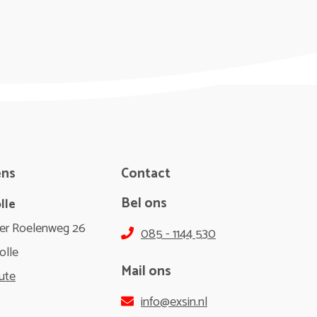
ens
Contact
Bel ons
lle
er Roelenweg 26
085 - 1144 530
olle
Mail ons
ute
info@exsin.nl