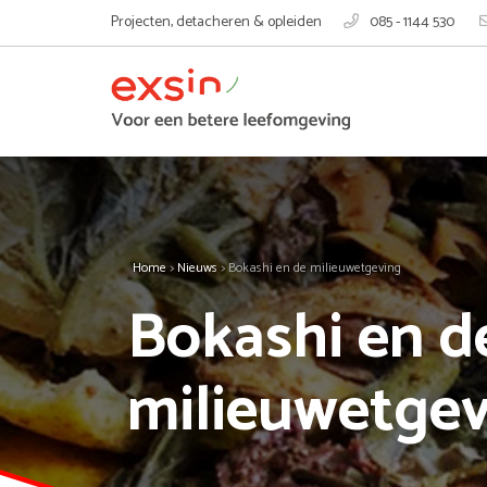
Projecten, detacheren & opleiden
085 - 1144 530
Home
>
Nieuws
>
Bokashi en de milieuwetgeving
Bokashi en d
milieuwetge