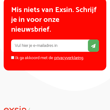
Mis niets van Exsin. Schrijf
je in voor onze
nieuwsbrief.
Ik ga akkoord met de
privacyverklaring
.