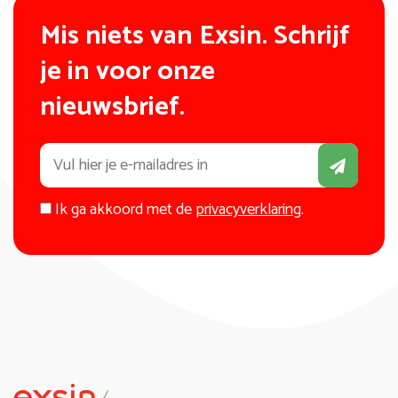
Mis niets van Exsin. Schrijf
je in voor onze
nieuwsbrief.
Ik ga akkoord met de
privacyverklaring
.