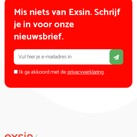
Mis niets van Exsin. Schrijf
je in voor onze
nieuwsbrief.
Ik ga akkoord met de
privacyverklaring
.